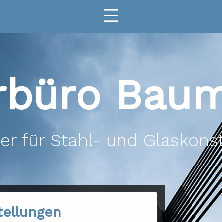
urbüro Bau
er für Stahl- und Glaskons
tellungen